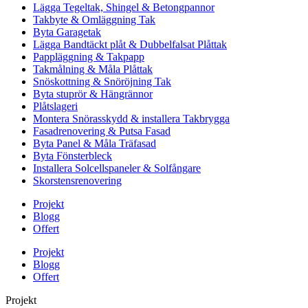
Lägga Tegeltak, Shingel & Betongpannor
Takbyte & Omläggning Tak
Byta Garagetak
Lägga Bandtäckt plåt & Dubbelfalsat Plåttak
Pappläggning & Takpapp
Takmålning & Måla Plåttak
Snöskottning & Snöröjning Tak
Byta stuprör & Hängrännor
Plåtslageri
Montera Snörasskydd & installera Takbrygga
Fasadrenovering & Putsa Fasad
Byta Panel & Måla Träfasad
Byta Fönsterbleck
Installera Solcellspaneler & Solfångare
Skorstensrenovering
Projekt
Blogg
Offert
Projekt
Blogg
Offert
Projekt