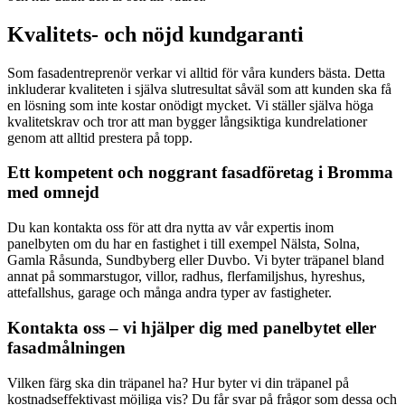
Kvalitets- och nöjd kundgaranti
Som fasadentreprenör verkar vi alltid för våra kunders bästa. Detta
inkluderar kvaliteten i själva slutresultat såväl som att kunden ska få
en lösning som inte kostar onödigt mycket. Vi ställer själva höga
kvalitetskrav och tror att man bygger långsiktiga kundrelationer
genom att alltid prestera på topp.
Ett kompetent och noggrant fasadföretag i Bromma
med omnejd
Du kan kontakta oss för att dra nytta av vår expertis inom
panelbyten om du har en fastighet i till exempel Nälsta, Solna,
Gamla Råsunda, Sundbyberg eller Duvbo. Vi byter träpanel bland
annat på sommarstugor, villor, radhus, flerfamiljshus, hyreshus,
attefallshus, garage och många andra typer av fastigheter.
Kontakta oss – vi hjälper dig med panelbytet eller
fasadmålningen
Vilken färg ska din träpanel ha? Hur byter vi din träpanel på
kostnadseffektivast möjliga vis? Du får svar på frågor som dessa och