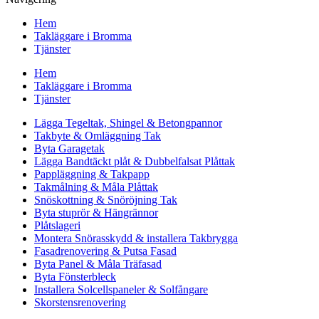
Hem
Takläggare i Bromma
Tjänster
Hem
Takläggare i Bromma
Tjänster
Lägga Tegeltak, Shingel & Betongpannor
Takbyte & Omläggning Tak
Byta Garagetak
Lägga Bandtäckt plåt & Dubbelfalsat Plåttak
Pappläggning & Takpapp
Takmålning & Måla Plåttak
Snöskottning & Snöröjning Tak
Byta stuprör & Hängrännor
Plåtslageri
Montera Snörasskydd & installera Takbrygga
Fasadrenovering & Putsa Fasad
Byta Panel & Måla Träfasad
Byta Fönsterbleck
Installera Solcellspaneler & Solfångare
Skorstensrenovering