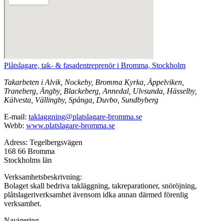
Plåtslagare, tak- & fasadentreprenör i Bromma, Stockholm
Takarbeten i Alvik, Nockeby, Bromma Kyrka, Äppelviken,
Traneberg, Ängby, Blackeberg, Annedal, Ulvsunda, Hässelby,
Kälvesta, Vällingby, Spånga, Duvbo, Sundbyberg
E-mail:
taklaggning@platslagare-bromma.se
Webb:
www.platslagare-bromma.se
Adress: Tegelbergsvägen
168 66 Bromma
Stockholms län
Verksamhetsbeskrivning:
Bolaget skall bedriva takläggning, takreparationer, snöröjning,
plåtslageriverksamhet ävensom idka annan därmed förenlig
verksamhet.
Navigering