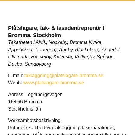
Plåtslagare, tak- & fasadentreprenör i
Bromma, Stockholm
Takarbeten i Alvik, Nockeby, Bromma Kyrka,
Äppelviken, Traneberg, Ängby, Blackeberg, Annedal,
Ulvsunda, Hässelby, Kälvesta, Vällingby, Spånga,
Duvbo, Sundbyberg
E-mail:
taklaggning@platslagare-bromma.se
Webb:
www.platslagare-bromma.se
Adress: Tegelbergsvägen
168 66 Bromma
Stockholms län
Verksamhetsbeskrivning:
Bolaget skall bedriva takläggning, takreparationer,
snöröjning, plåtslageriverksamhet ävensom idka annan