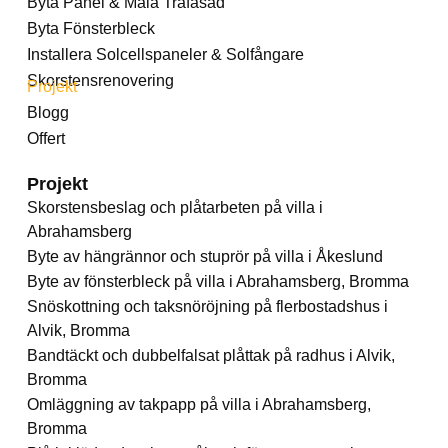
Byta Panel & Måla Träfasad
Byta Fönsterbleck
Installera Solcellspaneler & Solfångare
Skorstensrenovering
Projekt
Blogg
Offert
Projekt
Skorstensbeslag och plåtarbeten på villa i
Abrahamsberg
Byte av hängrännor och stuprör på villa i Åkeslund
Byte av fönsterbleck på villa i Abrahamsberg, Bromma
Snöskottning och taksnöröjning på flerbostadshus i
Alvik, Bromma
Bandtäckt och dubbelfalsat plåttak på radhus i Alvik,
Bromma
Omläggning av takpapp på villa i Abrahamsberg,
Bromma