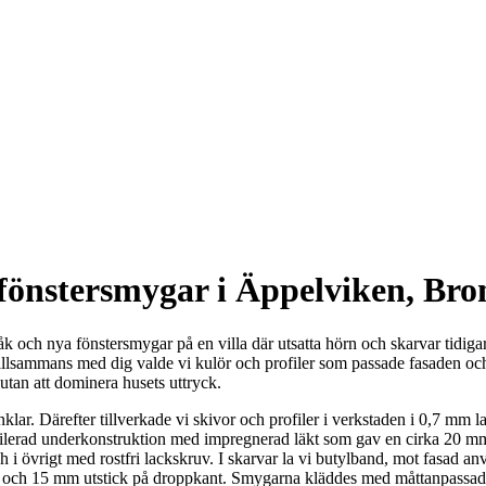
 fönstersmygar i Äppelviken, B
k och nya fönstersmygar på en villa där utsatta hörn och skarvar tidiga
 Tillsammans med dig valde vi kulör och profiler som passade fasaden oc
 utan att dominera husets uttryck.
ar. Därefter tillverkade vi skivor och profiler i verkstaden i 0,7 mm 
tilerad underkonstruktion med impregnerad läkt som gav en cirka 20 m
ch i övrigt med rostfri lackskruv. I skarvar la vi butylband, mot fasad 
 och 15 mm utstick på droppkant. Smygarna kläddes med måttanpassade L