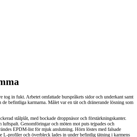
romma
re tog in fukt. Arbetet omfattade burspråkets sidor och underkant samt
h de befintliga karmarna. Målet var en tät och dränerande lösning som
lackerad stålplåt, med bockade droppnäsor och förstärkningskanter.
m luftspalt. Genomföringar och möten mot puts tejpades och
användes EPDM-list för mjuk anslutning. Hörn löstes med falsade
-profiler och överbleck lades in under befintlig tätning i karmens