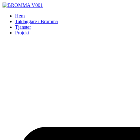
Skip
to
Hem
content
Takläggare i Bromma
Tjänster
Projekt