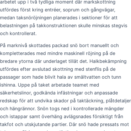
arbetet upp i två tydliga moment där markskottning
utfördes först kring entréer, soprum och gångvägar,
medan taksnöröjningen planerades i sektioner för att
belastningen på takkonstruktionen skulle minskas stegvis
och kontrollerat.
På marknivå skottades packad snö bort manuellt och
kompletterades med mindre maskinell röjning på de
bredare ytorna där underlaget tillät det. Halkbekämpning
utfördes efter avslutad skottning med stenflis på de
passager som hade blivit hala av smältvatten och tunn
ishinna. Uppe på taket arbetade teamet med
säkerhetslinor, godkända infästningar och anpassade
redskap för att undvika skador på taktäckning, plåtdetaljer
och hängrännor. Snön togs ned i kontrollerade mängder
och istappar samt överhäng avlägsnades försiktigt från
takfot och utskjutande partier. Där snö hade pressats mot