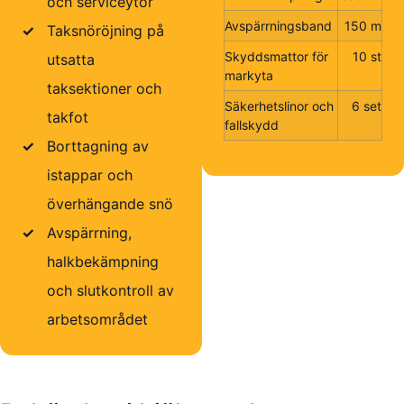
och serviceytor
Avspärrningsband
150 m
✓
Taksnöröjning på
Skyddsmattor för
10 st
utsatta
markyta
taksektioner och
Säkerhetslinor och
6 set
takfot
fallskydd
✓
Borttagning av
istappar och
överhängande snö
✓
Avspärrning,
halkbekämpning
och slutkontroll av
arbetsområdet